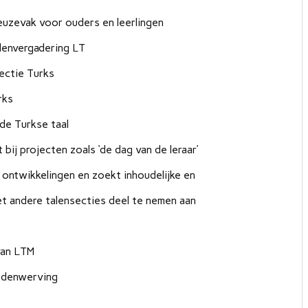
euzevak voor ouders en leerlingen
denvergadering LT
sectie Turks
rks
de Turkse taal
ij projecten zoals ‘de dag van de leraar’
 ontwikkelingen en zoekt inhoudelijke en
t andere talensecties deel te nemen aan
van LTM
edenwerving