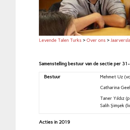
Levende Talen Turks
>
Over ons
>
Jaarversl
Samenstelling bestuur van de sectie per 3
Bestuur
Mehmet Uz (vo
Catharina Geel
Taner Yıldız (
Salih Şimşek (li
Acties in 2019