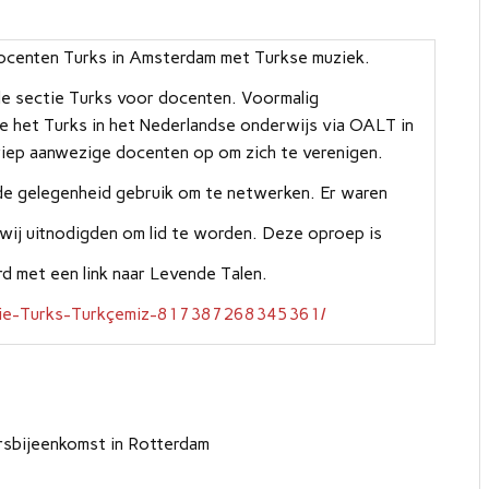
docenten Turks in Amsterdam met Turkse muziek.
de sectie Turks voor docenten. Voormalig
e het Turks in het Nederlandse onderwijs via OALT in
 riep aanwezige docenten op om zich te verenigen.
de gelegenheid gebruik om te netwerken. Er waren
wij uitnodigden om lid te worden. Deze oproep is
d met een link naar Levende Talen.
tie-Turks-Turkçemiz-817387268345361/
rsbijeenkomst in Rotterdam