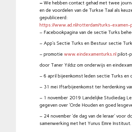
–
We hebben contact gehad met twee journa
en de voordelen van de Turkse Taal als keuze
gepubliceerd:
https://www.ad.nl/rotterdam/turks-examen-p
– Facebookpagina van de sectie Turks beh
– App’s Sectie Turks en Bestuur sectie Tu
– promotie
www.eindexamenturks.nl
pilot-p
door Taner Yıldız om onderwijs en eindexa
– 6 april bijeenkomst leden sectie Turks en
– 31 mei Iftarbijeenkomst ter herdenking va
– 1 november 2019 Landelijke Studiedag Le
gegeven over ‘Orde Houden en goed lesgeve
– 24 november ‘de dag van de leraar’ voor d
samenwerking met het Yunus Emre Instituut.