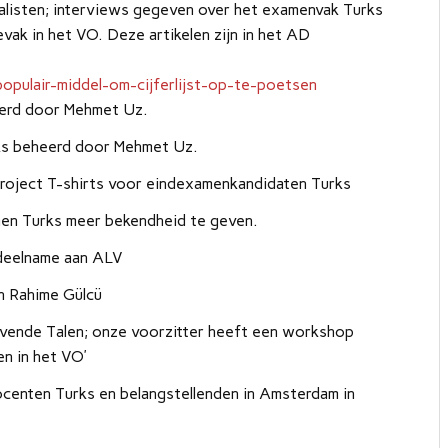
listen; interviews gegeven over het examenvak Turks
vak in het VO. Deze artikelen zijn in het AD
opulair-middel-om-cijferlijst-op-te-poetsen
eerd door Mehmet Uz.
rks beheerd door Mehmet Uz.
roject T-shirts voor eindexamenkandidaten Turks
men Turks meer bekendheid te geven.
 deelname aan ALV
n Rahime Gülcü
vende Talen; onze voorzitter heeft een workshop
n in het VO’
ocenten Turks en belangstellenden in Amsterdam in